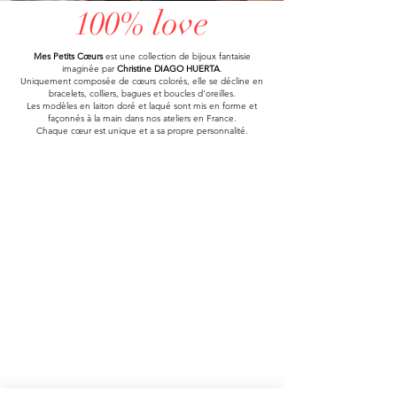
love
100%
Mes Petits Cœurs
est une collection de bijoux fantaisie
imaginée par
Christine DIAGO HUERTA
.
Uniquement composée de cœurs colorés, elle se décline en
bracelets, colliers, bagues et boucles d'oreilles.
Les modèles en laiton doré et laqué sont mis en forme et
façonnés à la main dans nos ateliers en France.
Chaque cœur est unique et a sa propre personnalité.
bagues
colliers
bracelets
boucles d'oreilles