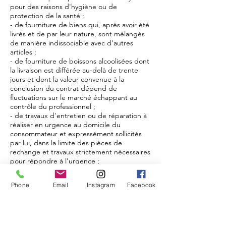
pour des raisons d'hygiène ou de
protection de la santé ;
- de fourniture de biens qui, après avoir été
livrés et de par leur nature, sont mélangés
de manière indissociable avec d'autres
articles ;
- de fourniture de boissons alcoolisées dont
la livraison est différée au-delà de trente
jours et dont la valeur convenue à la
conclusion du contrat dépend de
fluctuations sur le marché échappant au
contrôle du professionnel ;
- de travaux d'entretien ou de réparation à
réaliser en urgence au domicile du
consommateur et expressément sollicités
par lui, dans la limite des pièces de
rechange et travaux strictement nécessaires
pour répondre à l'urgence ;
- de fourniture d'enregistrements audio ou
vidéo ou de logiciels informatiques lorsqu'ils
Phone
Email
Instagram
Facebook
ont été descellés par le consommateur
après la livraison ;
- de fourniture d'un journal, d'un
périodique ou d'un magazine, sauf pour les
contrats d'abonnement à ces publications ;