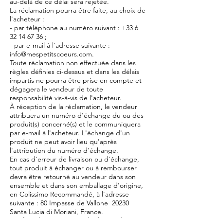
au-delà de ce délai sera rejetée.
La réclamation pourra être faite, au choix de
l'acheteur :
- par téléphone au numéro suivant :
+33 6
32 14 67 36
;
- par e-mail à l'adresse suivante :
info@mespetitscoeurs.com
.
Toute réclamation non effectuée dans les
règles définies ci-dessus et dans les délais
impartis ne pourra être prise en compte et
dégagera le vendeur de toute
responsabilité vis-à-vis de l'acheteur.
À réception de la réclamation, le vendeur
attribuera un numéro d'échange du ou des
produit(s) concerné(s) et le communiquera
par e-mail à l'acheteur. L'échange d'un
produit ne peut avoir lieu qu'après
l'attribution du numéro d'échange.
En cas d'erreur de livraison ou d'échange,
tout produit à échanger ou à rembourser
devra être retourné au vendeur dans son
ensemble et dans son emballage d'origine,
en Colissimo Recommandé, à l'adresse
suivante : 80 Impasse de Vallone 20230
Santa Lucia di Moriani, France.