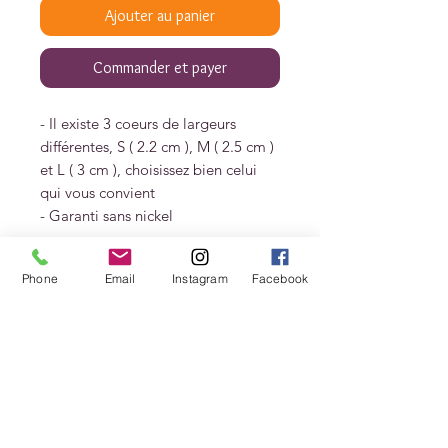
Ajouter au panier
Commander et payer
- Il existe 3 coeurs de largeurs
différentes, S ( 2.2 cm ), M ( 2.5 cm )
et L ( 3 cm ), choisissez bien celui
qui vous convient
- Garanti sans nickel
Livrée dans un pochon et une boite
Phone
Email
Instagram
Facebook
cadeau MES PETITS COEURS.
Afin de préserver au mieux votre
bijou, consultez le livret d'entretien.
Livraisons et