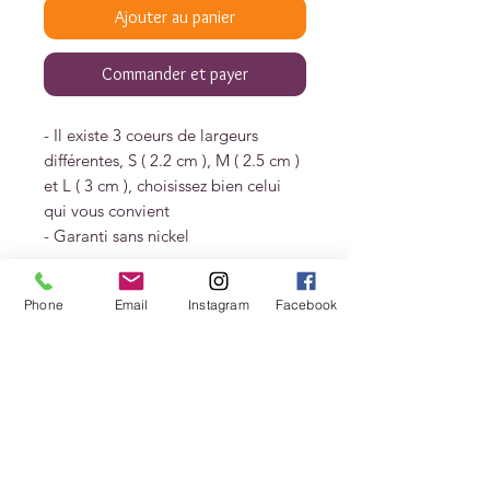
Ajouter au panier
Commander et payer
- Il existe 3 coeurs de largeurs
différentes, S ( 2.2 cm ), M ( 2.5 cm )
et L ( 3 cm ), choisissez bien celui
qui vous convient
- Garanti sans nickel
Livrée dans un pochon et une boite
Phone
Email
Instagram
Facebook
cadeau MES PETITS COEURS.
Afin de préserver au mieux votre
bijou, consultez le livret d'entretien.
Livraisons et