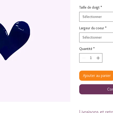
p
Taille de doigt
*
Sélectionner
Largeur du coeur
*
Sélectionner
Quantité
*
Ajouter au panier
Com
Livraisons et ret