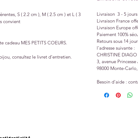
Livraison 3 - 5 jours
érentes, S ( 2.2 cm ), M ( 2.5 cm ) et L ( 3
Livraison France offe
us convient
Livraison Europe off
Paiement 100% sécu
Retours sous 14 jour
oite cadeau MES PETITS COEURS.
l'adresse suivante :
CHRISTINE DIAGO
jou, consultez le livret d'entretien.
3, avenue Princesse 
98000 Monte-Carl
Besoin d'aide : cont