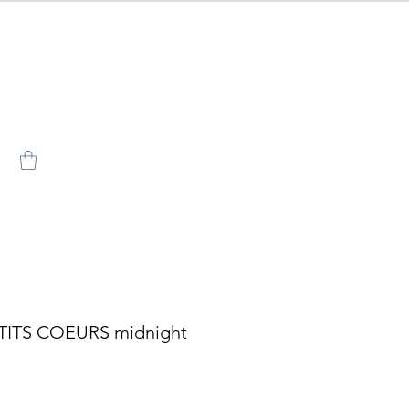
TITS COEURS midnight
o
ix