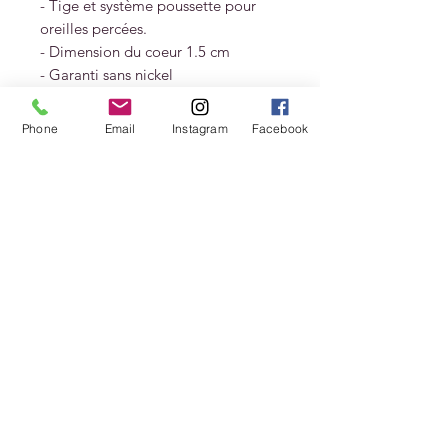
- Tige et système poussette pour
oreilles percées.
- Dimension du coeur 1.5 cm
- Garanti sans nickel
Livré dans un pochon et une boite
Phone
Email
Instagram
Facebook
cadeau .
Livraisons et
retours
Livraison 2 - 5 jours après envoi
Livraison France offerte à partir de
150 € d'achat
Livraison Europe offerte à partir de
250 € d'achat
Paiement 100% sécurisé