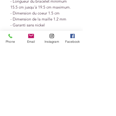
- Longueur du bracelet minimum
15.5 cm jusqu'à 19.5 cm maximum.
- Dimension du coeur 1.5 cm
- Dimension de la maille 1.2 mm
- Garanti sans nickel
Livré dans un pochon et une boite
Phone
Email
Instagram
Facebook
cadeau CHRISTINE DIAGO
HUERTA.
Livraisons et
retours
Livraison 3 - 5 jours
Livraison France offerte à partir de
150 € d'achat
Livraison Europe offerte à partir de