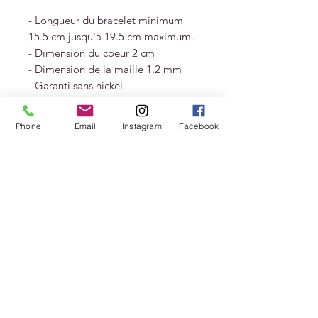
- Longueur du bracelet minimum
15.5 cm jusqu'à 19.5 cm maximum.
- Dimension du coeur 2 cm
- Dimension de la maille 1.2 mm
- Garanti sans nickel
Livré dans un pochon et une boite
Phone
Email
Instagram
Facebook
cadeau CHRISTINE DIAGO
HUERTA.
Livraisons et
retours
Livraison 3 - 5 jours
Livraison France offerte à partir de
150 € d'achat