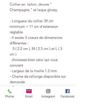
Collier en laiton, dorure "
Champagne " et laque glossy.
- Longueur du collier 39 cm
minimum + 11 cm d'extension
réglable
- Il existe 3 coeurs de dimensions
différentes :
S ( 2.2 cm ), M ( 2.5 cm ) et L ( 3
cm )
choisissez bien celui qui vous
convient
- Largeur de la maille 1.2 mm
- Chaine de rallonge disponible sur
demande
- Garanti sans nickel
Phone
Email
Instagram
Facebook
Livré dans un pochon et une boite
cadeau MES PETITS COEURS