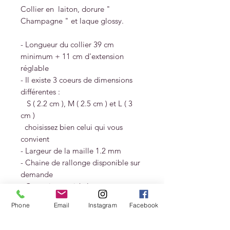
Collier en laiton, dorure "
Champagne " et laque glossy.
- Longueur du collier 39 cm
minimum + 11 cm d'extension
réglable
- Il existe 3 coeurs de dimensions
différentes :
S ( 2.2 cm ), M ( 2.5 cm ) et L ( 3
cm )
choisissez bien celui qui vous
convient
- Largeur de la maille 1.2 mm
- Chaine de rallonge disponible sur
demande
- Garanti sans nickel
Phone
Email
Instagram
Facebook
Livré dans un pochon et une boite
cadeau MES PETITS COEURS